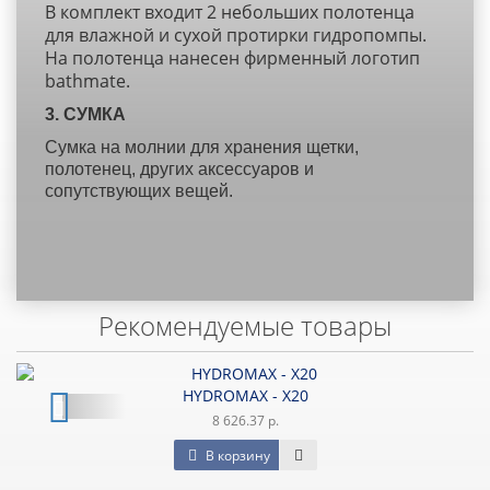
В комплект входит 2 небольших полотенца
для влажной и сухой протирки гидропомпы.
На полотенца нанесен фирменный логотип
bathmate.
3. СУМКА
Сумка на молнии для хранения щетки,
полотенец, других аксессуаров и
сопутствующих вещей.
Рекомендуемые товары
HYDROMAX - X20
8 626.37 р.
В корзину